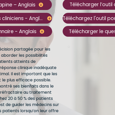
Télécharger l’outil
zapine – Anglais
Téléchargez l'outil pour les cliniciens - Anglais
nnaire - Anglais
Télécharger le ques
décision partagée pour les
aborder les possibilités
atients atteints de
réponse clinique inadéquate
al. Il est important que les
 le plus efficace possible.
ontré ses bienfaits dans le
 réfractaire au traitement
chez 20 à 50 % des patients
est de guider les médecins sur
 patients lorsqu’on leur offre