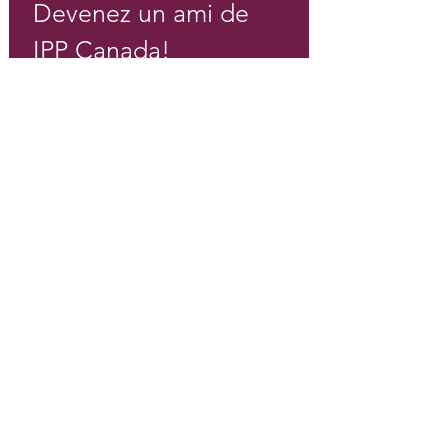
Devenez un ami de 
IPP Canada!
Courriel
*
S'inscrire
Je veux m'inscrire à votre 
liste de distribution.
*
Consortium canadien d'intervention précoce pour la
psychose | Hamilton (Ontario) |
905 525-8213
|