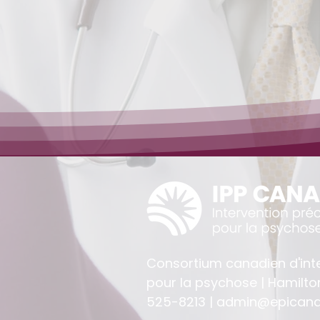
Consortium canadien d'int
pour la psychose | Hamilto
525-8213 |
admin@epicana