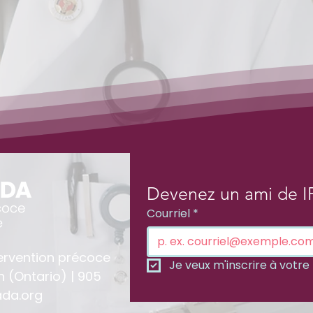
Devenez un ami de I
Courriel
*
ervention précoce
Je veux m'inscrire à votre l
n (Ontario) | 905
da.org