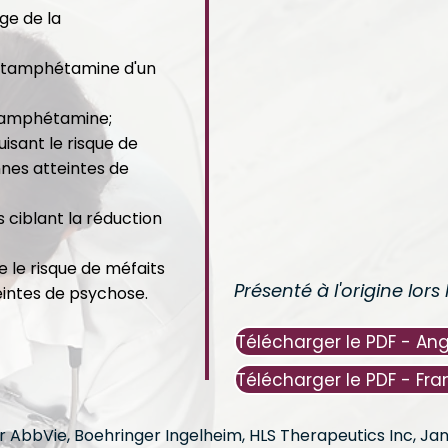
ge de la
 métamphétamine d'un
thamphétamine;
isant le risque de
nnes atteintes de
ls ciblant la réduction
e le risque de méfaits
Présenté à l'origine lor
eintes de psychose.
par AbbVie, Boehringer Ingelheim, HLS Therapeutics Inc, J