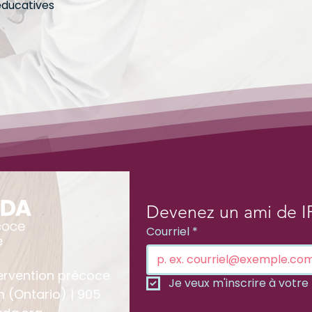
éducatives
Devenez un ami de I
Courriel
*
ervention précoce
Je veux m'inscrire à votre l
n (Ontario) | 905