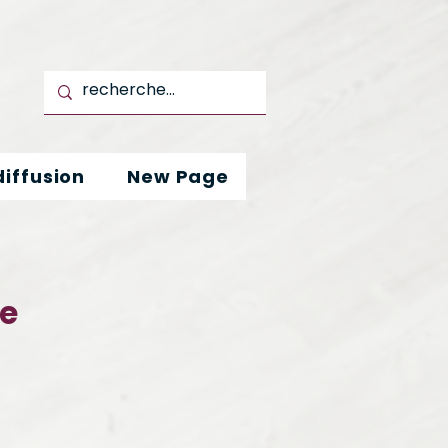
iffusion
New Page
e